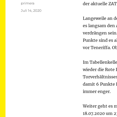
Autor
primera
der aktuelle ZAT
Veröffentlicht
Juli 14, 2020
am
Langeweile an d
es langsam den A
verdrängen sein.
Punkte sind es a
vor Teneriffa. O
Im Tabellenkelle
wieder die Rote 
Torverhältnisse
damit 6 Punkte R
immer enger.
Weiter geht es
18.07.2020 um 2