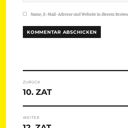
Name, E-Mail-Adresse und Website in diesem Brows
Beitragsnavigation
ZURÜCK
10. ZAT
Vorheriger
Beitrag:
WEITER
12. ZAT
Nächster