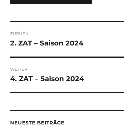
Beitragsnavigation
ZURÜCK
2. ZAT – Saison 2024
Vorheriger
Beitrag:
WEITER
4. ZAT – Saison 2024
Nächster
Beitrag:
NEUESTE BEITRÄGE