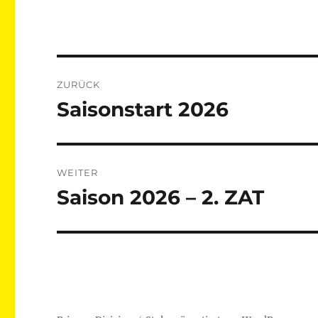
Beitragsnavigation
ZURÜCK
Saisonstart 2026
Vorheriger
Beitrag:
WEITER
Saison 2026 – 2. ZAT
Nächster
Beitrag: