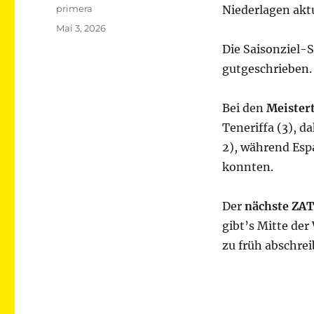
Autor
primera
Niederlagen aktu
Veröffentlicht
Mai 3, 2026
am
Die Saisonziel-S
gutgeschrieben.
Bei den
Meister
Teneriffa (3), da
2), während Esp
konnten.
Der
nächste ZAT
gibt’s Mitte der
zu früh abschrei